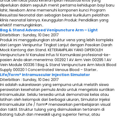
untuk berfokus pada keterampilan resusitasi kritis yang
diperlukan dalam sepuluh menit pertama kehidupan bayi baru
lahir, Newborn Anne memenuhi komponen kunci Program
Resusitasi Neonatal dan sebagian besar kurikulum pelatihan
klinis neonatal lainnya. Keunggulan Produk: Pendidikan yang
efektif memungkinkan..
Bag & Stand Advanced Venipuncture Arm – Light
Diterbitkan :
Sunday, 10 Dec 2017
Produk ini menggabungkan struktur vena yang lebih kompleks
dari Lengan Venipuntur Tingkat Lanjut dengan Pasokan Darah
Mock Kantong dan Stand. KETERAMPILAN YANG DIPEROLEH
Venipuncture IV Kanulasi Infus IV Komunikasi profesional-ke-
pasien Anda akan menerima: 00292 1 AV Arm Vein 00295 1 AV
Vein Module 00336 1 Bag & Stand Venipuncture Arm Mock Blood
Supply 00020 1 Concentrated Venous Blood – Starter..
Life/form® Intramuscular Injection Simulator
Diterbitkan :
Sunday, 10 Dec 2017
Ini adalah sukarelawan yang sempurna untuk melatih siswa
perawatan kesehatan pemula Anda untuk mengelola suntikan
intramuskular. Selalu tersedia untuk demonstrasi kelas atau
latihan oleh kelompok dari berbagai ukuran, Simulator Injeksi
Intramuskular Life / form® menawarkan pembelajaran visual
dan taktil. Struktur tulang yang disimulasikan tertanam di
batang tubuh dan mewakili ujung superior femur, atau