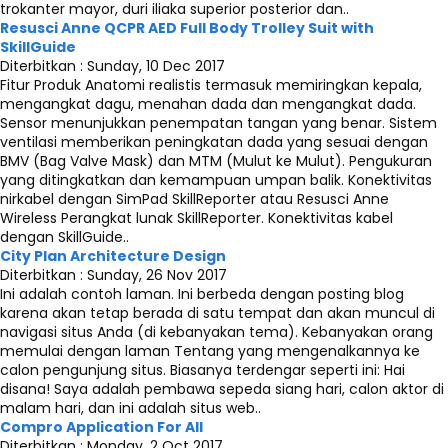
trokanter mayor, duri iliaka superior posterior dan..
Resusci Anne QCPR AED Full Body Trolley Suit with
SkillGuide
Diterbitkan :
Sunday, 10 Dec 2017
Fitur Produk Anatomi realistis termasuk memiringkan kepala,
mengangkat dagu, menahan dada dan mengangkat dada.
Sensor menunjukkan penempatan tangan yang benar. Sistem
ventilasi memberikan peningkatan dada yang sesuai dengan
BMV (Bag Valve Mask) dan MTM (Mulut ke Mulut). Pengukuran
yang ditingkatkan dan kemampuan umpan balik. Konektivitas
nirkabel dengan SimPad SkillReporter atau Resusci Anne
Wireless Perangkat lunak SkillReporter. Konektivitas kabel
dengan SkillGuide..
City Plan Architecture Design
Diterbitkan :
Sunday, 26 Nov 2017
Ini adalah contoh laman. Ini berbeda dengan posting blog
karena akan tetap berada di satu tempat dan akan muncul di
navigasi situs Anda (di kebanyakan tema). Kebanyakan orang
memulai dengan laman Tentang yang mengenalkannya ke
calon pengunjung situs. Biasanya terdengar seperti ini: Hai
disana! Saya adalah pembawa sepeda siang hari, calon aktor di
malam hari, dan ini adalah situs web..
Compro Application For All
Diterbitkan :
Monday, 2 Oct 2017