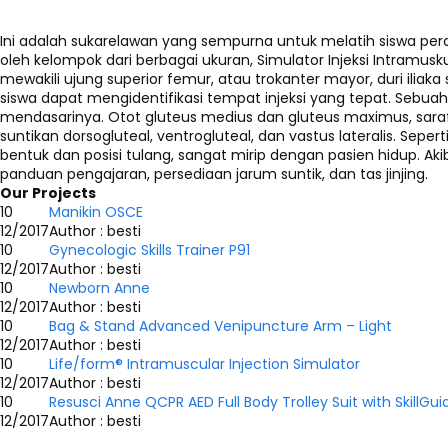
Ini adalah sukarelawan yang sempurna untuk melatih siswa per
oleh kelompok dari berbagai ukuran, Simulator Injeksi Intramus
mewakili ujung superior femur, atau trokanter mayor, duri ilia
siswa dapat mengidentifikasi tempat injeksi yang tepat. Sebuah
mendasarinya. Otot gluteus medius dan gluteus maximus, saraf skia
suntikan dorsogluteal, ventrogluteal, dan vastus lateralis. Sepert
bentuk dan posisi tulang, sangat mirip dengan pasien hidup. A
panduan pengajaran, persediaan jarum suntik, dan tas jinjing.
Our Projects
10
Manikin OSCE
12/2017
Author : besti
10
Gynecologic Skills Trainer P91
12/2017
Author : besti
10
Newborn Anne
12/2017
Author : besti
10
Bag & Stand Advanced Venipuncture Arm – Light
12/2017
Author : besti
10
Life/form® Intramuscular Injection Simulator
12/2017
Author : besti
10
Resusci Anne QCPR AED Full Body Trolley Suit with SkillGui
12/2017
Author : besti