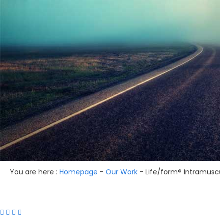
You are here :
Homepage
-
Our Work
-
Life/form® Intramuscu