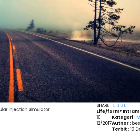
SHARE :
lar Injection Simulator
Life/form® Intram
10
Kategori
:
M
12/2017
Author
: bes
Terbit
: 10 