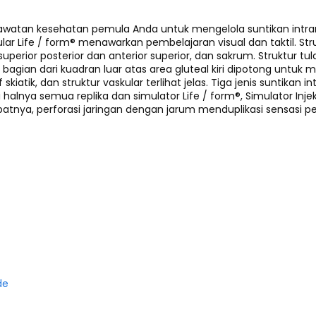
awatan kesehatan pemula Anda untuk mengelola suntikan intramu
kular Life / form® menawarkan pembelajaran visual dan taktil. S
ka superior posterior dan anterior superior, dan sakrum. Strukt
 bagian dari kuadran luar atas area gluteal kiri dipotong untu
tik, dan struktur vaskular terlihat jelas. Tiga jenis suntikan in
i halnya semua replika dan simulator Life / form®, Simulator Injeks
kibatnya, perforasi jaringan dengan jarum menduplikasi sensasi
de