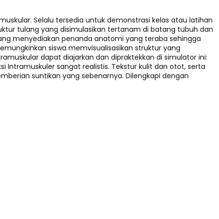
skular. Selalu tersedia untuk demonstrasi kelas atau latihan
truktur tulang yang disimulasikan tertanam di batang tubuh dan
ur tulang menyediakan penanda anatomi yang teraba sehingga
k memungkinkan siswa memvisualisasikan struktur yang
tramuskular dapat diajarkan dan dipraktekkan di simulator ini:
i Intramuskuler sangat realistis. Tekstur kulit dan otot, serta
 pemberian suntikan yang sebenarnya. Dilengkapi dengan