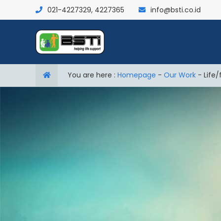
021-4227329, 4227365
info@bsti.co.id
You are here :
Homepage
-
Our Work
-
Life