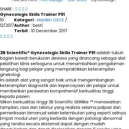
SHARE :
Gynecologic Skills Trainer P91
10
Kategori
:
Manikin OSCE
/
12/2017
Author
: besti
Terbit
: 10 December 2017
3B Scientific® Gynecologic Skills Trainer P91
adalah tubuh
bagian bawah berukuran dewasa yang dirancang sebagai alat
pelatihan klinis serbaguna untuk menambahkan pengalaman
langsung bagi pelajar yang mempraktikkan keterampilan
ginekologi.
Ini adalah alat yang sangat baik untuk mengembangkan
keterampilan diagnostik dan kepercayaan diri pelajar untuk
memberikan perawatan komprehensif berkualitas tinggi
kepada pasien.
Silikon berkualitas tinggi 3B Scientific SKINlike ™ menawarkan
tampilan, rasa dan tekstur yang realistis selama palpasi dan
pemeriksaan bimanual selain kelembutan yang seperti aslinya.
Empat modul uteri yang berbeda dengan patologi abnormal
yang teraba secara eksternal dapat dengan mudah