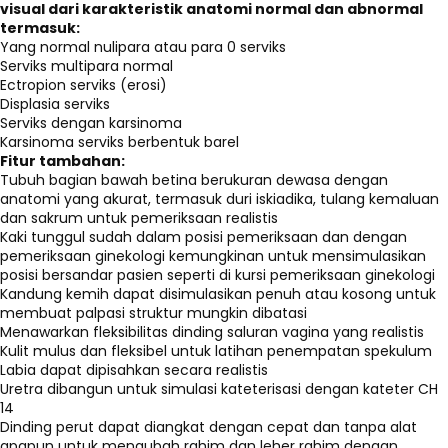
visual dari karakteristik anatomi normal dan abnormal
termasuk:
Yang normal nulipara atau para 0 serviks
Serviks multipara normal
Ectropion serviks (erosi)
Displasia serviks
Serviks dengan karsinoma
Karsinoma serviks berbentuk barel
Fitur tambahan:
Tubuh bagian bawah betina berukuran dewasa dengan
anatomi yang akurat, termasuk duri iskiadika, tulang kemaluan
dan sakrum untuk pemeriksaan realistis
Kaki tunggul sudah dalam posisi pemeriksaan dan dengan
pemeriksaan ginekologi kemungkinan untuk mensimulasikan
posisi bersandar pasien seperti di kursi pemeriksaan ginekologi
Kandung kemih dapat disimulasikan penuh atau kosong untuk
membuat palpasi struktur mungkin dibatasi
Menawarkan fleksibilitas dinding saluran vagina yang realistis
Kulit mulus dan fleksibel untuk latihan penempatan spekulum
Labia dapat dipisahkan secara realistis
Uretra dibangun untuk simulasi kateterisasi dengan kateter CH
14
Dinding perut dapat diangkat dengan cepat dan tanpa alat
apapun untuk mengubah rahim dan leher rahim dengan