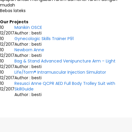
mudah
Bebas lateks
Our Projects
10
Manikin OSCE
12/2017
Author : besti
10
Gynecologic Skills Trainer P91
12/2017
Author : besti
10
Newborn Anne
12/2017
Author : besti
10
Bag & Stand Advanced Venipuncture Arm – Light
12/2017
Author : besti
10
Life/form® Intramuscular Injection Simulator
12/2017
Author : besti
10
Resusci Anne QCPR AED Full Body Trolley Suit with
12/2017
SkillGuide
Author : besti