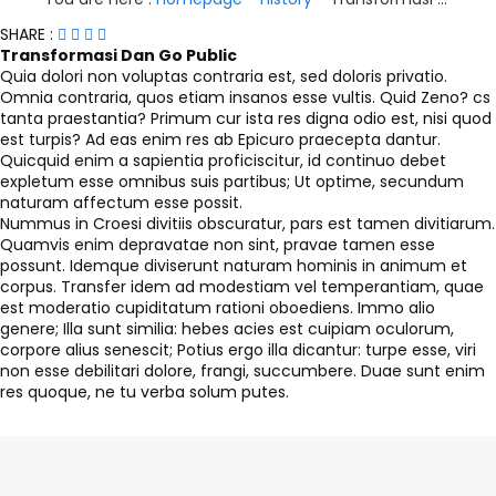
SHARE :
Transformasi Dan Go Public
Quia dolori non voluptas contraria est, sed doloris privatio.
Omnia contraria, quos etiam insanos esse vultis. Quid Zeno? cs
tanta praestantia? Primum cur ista res digna odio est, nisi quod
est turpis? Ad eas enim res ab Epicuro praecepta dantur.
Quicquid enim a sapientia proficiscitur, id continuo debet
expletum esse omnibus suis partibus; Ut optime, secundum
naturam affectum esse possit.
Nummus in Croesi divitiis obscuratur, pars est tamen divitiarum.
Quamvis enim depravatae non sint, pravae tamen esse
possunt. Idemque diviserunt naturam hominis in animum et
corpus. Transfer idem ad modestiam vel temperantiam, quae
est moderatio cupiditatum rationi oboediens. Immo alio
genere; Illa sunt similia: hebes acies est cuipiam oculorum,
corpore alius senescit; Potius ergo illa dicantur: turpe esse, viri
non esse debilitari dolore, frangi, succumbere. Duae sunt enim
res quoque, ne tu verba solum putes.