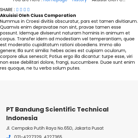
SHARE :
Akuisisi Oleh Ciuss Comporation
Nummus in Croesi divitiis obscuratur, pars est tamen divitiarum.
Quamvis enim depravatae non sint, pravae tamen esse
possunt. Idemque diviserunt naturam hominis in animum et
corpus. Transfer idem ad modestiam vel temperantiam, quae
est moderatio cupiditatum rationi oboediens. Immo alio
genere; Illa sunt similia: hebes acies est cuipiam oculorum,
corpore alius senescit; Potius ergo illa dicantur: turpe esse, viri
non esse debilitari dolore, frangi, succumbere. Duae sunt enim
res quoque, ne tu verba solum putes.
PT Bandung Scientific Technical
Indonesia
Jl. Cempaka Putih Raya No.65D, Jakarta Pusat
021-4227329, 4227365