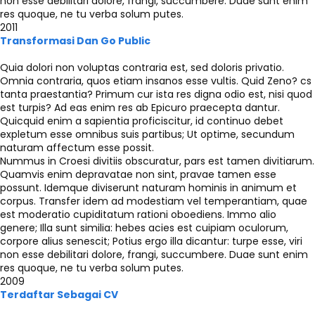
non esse debilitari dolore, frangi, succumbere. Duae sunt enim
res quoque, ne tu verba solum putes.
2011
Transformasi Dan Go Public
Quia dolori non voluptas contraria est, sed doloris privatio.
Omnia contraria, quos etiam insanos esse vultis. Quid Zeno? cs
tanta praestantia? Primum cur ista res digna odio est, nisi quod
est turpis? Ad eas enim res ab Epicuro praecepta dantur.
Quicquid enim a sapientia proficiscitur, id continuo debet
expletum esse omnibus suis partibus; Ut optime, secundum
naturam affectum esse possit.
Nummus in Croesi divitiis obscuratur, pars est tamen divitiarum.
Quamvis enim depravatae non sint, pravae tamen esse
possunt. Idemque diviserunt naturam hominis in animum et
corpus. Transfer idem ad modestiam vel temperantiam, quae
est moderatio cupiditatum rationi oboediens. Immo alio
genere; Illa sunt similia: hebes acies est cuipiam oculorum,
corpore alius senescit; Potius ergo illa dicantur: turpe esse, viri
non esse debilitari dolore, frangi, succumbere. Duae sunt enim
res quoque, ne tu verba solum putes.
2009
Terdaftar Sebagai CV