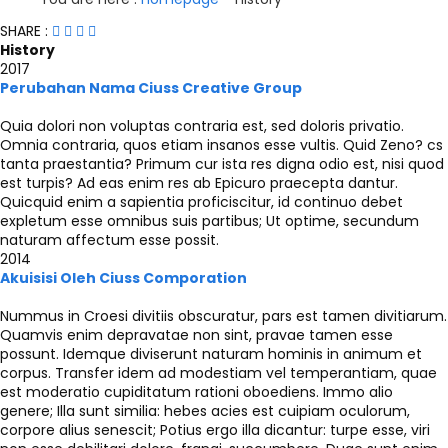
SHARE :
History
2017
Perubahan Nama Ciuss Creative Group
Quia dolori non voluptas contraria est, sed doloris privatio.
Omnia contraria, quos etiam insanos esse vultis. Quid Zeno? cs
tanta praestantia? Primum cur ista res digna odio est, nisi quod
est turpis? Ad eas enim res ab Epicuro praecepta dantur.
Quicquid enim a sapientia proficiscitur, id continuo debet
expletum esse omnibus suis partibus; Ut optime, secundum
naturam affectum esse possit.
2014
Akuisisi Oleh Ciuss Comporation
Nummus in Croesi divitiis obscuratur, pars est tamen divitiarum.
Quamvis enim depravatae non sint, pravae tamen esse
possunt. Idemque diviserunt naturam hominis in animum et
corpus. Transfer idem ad modestiam vel temperantiam, quae
est moderatio cupiditatum rationi oboediens. Immo alio
genere; Illa sunt similia: hebes acies est cuipiam oculorum,
corpore alius senescit; Potius ergo illa dicantur: turpe esse, viri