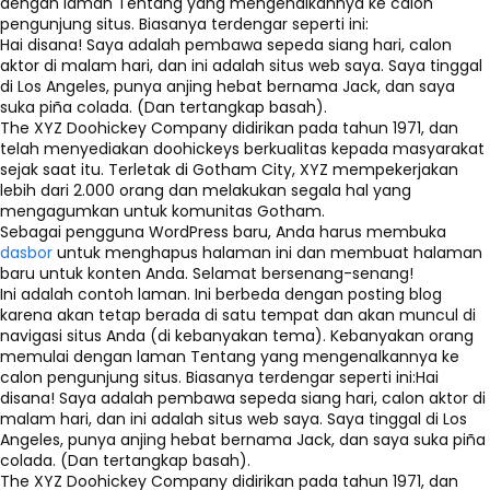
dengan laman Tentang yang mengenalkannya ke calon
pengunjung situs. Biasanya terdengar seperti ini:
Hai disana! Saya adalah pembawa sepeda siang hari, calon
aktor di malam hari, dan ini adalah situs web saya. Saya tinggal
di Los Angeles, punya anjing hebat bernama Jack, dan saya
suka piña colada. (Dan tertangkap basah).
The XYZ Doohickey Company didirikan pada tahun 1971, dan
telah menyediakan doohickeys berkualitas kepada masyarakat
sejak saat itu. Terletak di Gotham City, XYZ mempekerjakan
lebih dari 2.000 orang dan melakukan segala hal yang
mengagumkan untuk komunitas Gotham.
Sebagai pengguna WordPress baru, Anda harus membuka
dasbor
untuk menghapus halaman ini dan membuat halaman
baru untuk konten Anda. Selamat bersenang-senang!
Ini adalah contoh laman. Ini berbeda dengan posting blog
karena akan tetap berada di satu tempat dan akan muncul di
navigasi situs Anda (di kebanyakan tema). Kebanyakan orang
memulai dengan laman Tentang yang mengenalkannya ke
calon pengunjung situs. Biasanya terdengar seperti ini:Hai
disana! Saya adalah pembawa sepeda siang hari, calon aktor di
malam hari, dan ini adalah situs web saya. Saya tinggal di Los
Angeles, punya anjing hebat bernama Jack, dan saya suka piña
colada. (Dan tertangkap basah).
The XYZ Doohickey Company didirikan pada tahun 1971, dan