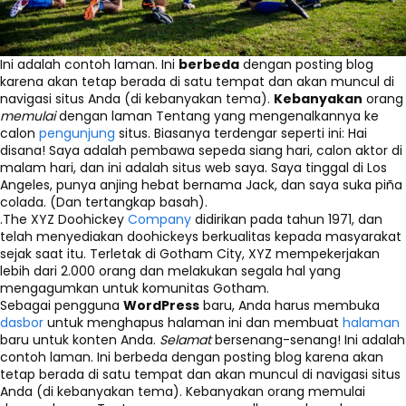
Ini adalah contoh laman. Ini
berbeda
dengan posting blog
karena akan tetap berada di satu tempat dan akan muncul di
navigasi situs Anda (di kebanyakan tema).
Kebanyakan
orang
memulai
dengan laman Tentang yang mengenalkannya ke
calon
pengunjung
situs. Biasanya terdengar seperti ini: Hai
disana! Saya adalah pembawa sepeda siang hari, calon aktor di
malam hari, dan ini adalah situs web saya. Saya tinggal di Los
Angeles, punya anjing hebat bernama Jack, dan saya suka piña
colada. (Dan tertangkap basah).
.The XYZ Doohickey
Company
didirikan pada tahun 1971, dan
telah menyediakan doohickeys berkualitas kepada masyarakat
sejak saat itu. Terletak di Gotham City, XYZ mempekerjakan
lebih dari 2.000 orang dan melakukan segala hal yang
mengagumkan untuk komunitas Gotham.
Sebagai pengguna
WordPress
baru, Anda harus membuka
dasbor
untuk menghapus halaman ini dan membuat
halaman
baru untuk konten Anda.
Selamat
bersenang-senang! Ini adalah
contoh laman. Ini berbeda dengan posting blog karena akan
tetap berada di satu tempat dan akan muncul di navigasi situs
Anda (di kebanyakan tema). Kebanyakan orang memulai